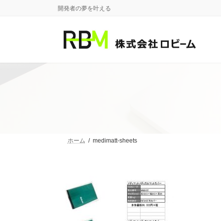
コ
ナ
開発者の夢を叶える
ン
ビ
テ
ゲ
ン
ー
ツ
シ
へ
ョ
ス
ン
キ
に
ッ
移
プ
動
ホーム
medimatt-sheets