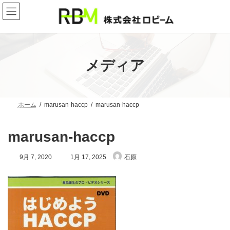
コ
ナ
ン
ビ
テ
ゲ
ン
ー
ツ
シ
へ
ョ
ス
ン
メディア
キ
に
ッ
移
プ
動
ホーム
marusan-haccp
marusan-haccp
marusan-haccp
最
9月 7, 2020
1月 17, 2025
石原
終
更
新
日
時
: