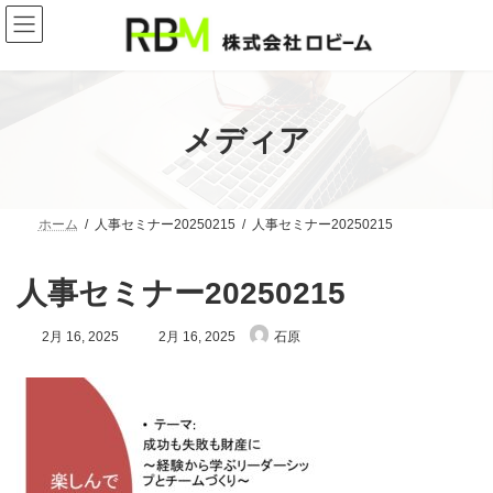
コ
ナ
ン
ビ
テ
ゲ
ン
ー
ツ
シ
へ
ョ
ス
ン
メディア
キ
に
ッ
移
プ
動
ホーム
人事セミナー20250215
人事セミナー20250215
人事セミナー20250215
最
2月 16, 2025
2月 16, 2025
石原
終
更
新
日
時
: