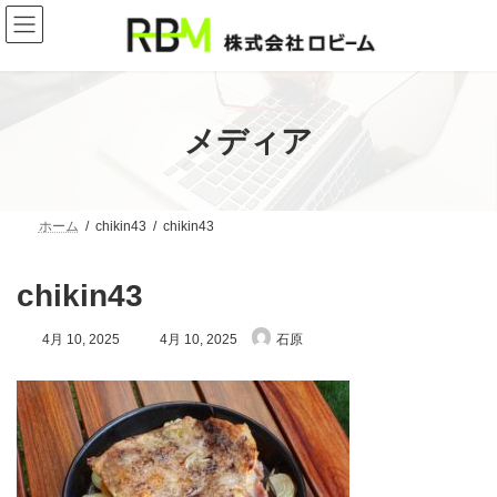
コ
ナ
ン
ビ
テ
ゲ
ン
ー
ツ
シ
へ
ョ
ス
ン
メディア
キ
に
ッ
移
プ
動
ホーム
chikin43
chikin43
chikin43
最
4月 10, 2025
4月 10, 2025
石原
終
更
新
日
時
: