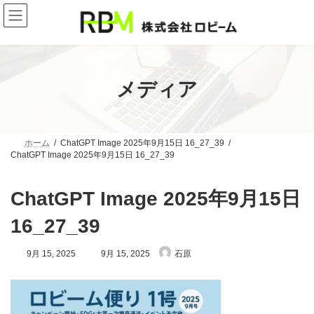
コ
ナ
ン
ビ
テ
ゲ
ン
ー
ツ
シ
へ
ョ
ス
ン
メディア
キ
に
ッ
移
プ
動
ホーム
ChatGPT Image 2025年9月15日 16_27_39
ChatGPT Image 2025年9月15日 16_27_39
ChatGPT Image 2025年9月15日
16_27_39
最
9月 15, 2025
9月 15, 2025
石原
終
更
新
日
時