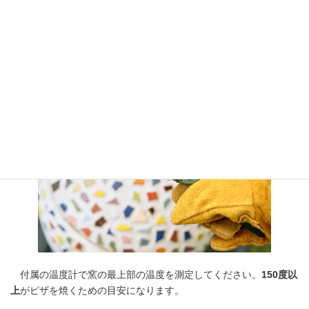
への蓄熱と炉床の加熱のバランスをとるこの構造です(実用新案登
録第3241721号)。
40～60分という短時間で昇温
するため、
イベントやアウトドア
での利用にも最適
です。
付属の温度計で窯の最上部の温度を測定してください。
150度以
上
がピザを焼くための目安になります。