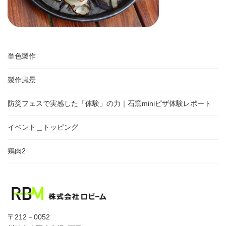
単色製作
製作風景
防災フェスで実感した「体験」の力｜石窯miniピザ体験レポート
イベント＿トッピング
鶏肉2
〒212－0052