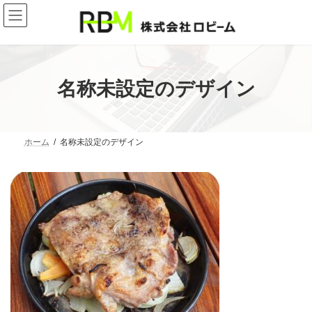
コ
ナ
ン
ビ
テ
ゲ
ン
ー
ツ
シ
へ
ョ
ス
ン
名称未設定のデザイン
キ
に
ッ
移
プ
動
ホーム
名称未設定のデザイン