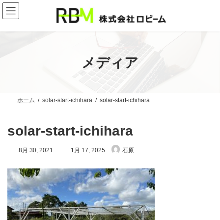
コ
ナ
ン
ビ
テ
ゲ
ン
ー
ツ
シ
へ
ョ
ス
ン
メディア
キ
に
ッ
移
プ
動
ホーム
solar-start-ichihara
solar-start-ichihara
solar-start-ichihara
最
8月 30, 2021
1月 17, 2025
石原
終
更
新
日
時
: