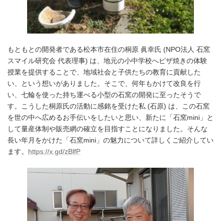
もともとの開発者である松本市在住の桐原 眞幸氏 (NPO法人 石窯
スマイル研究会 代表理事) は、地元の小中学校へピザ焼きの体験
授業を提供することで、地域社会と子供たちの教育に貢献した
い、という想いがありました。そこで、何年もかけて改良を行
い、七輪を使った持ち運べる小型の石窯の開発に至ったそうで
す。こうした桐原氏の活動に感銘を受けた私 (石原) は、この石窯
を世の中へ広めるお手伝いをしたいと思い、新たに「石窯mini」と
して量産体制や販売網の確立を目指すことになりました。そんな
長い年月をかけた「石窯mini」の魅力について詳しくご紹介してい
ます。
https://x.gd/zBlfP