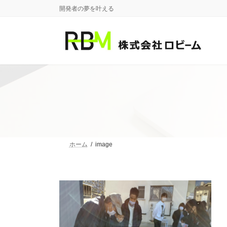
コ
ナ
開発者の夢を叶える
ン
ビ
テ
ゲ
ン
ー
ツ
シ
へ
ョ
ス
ン
キ
に
ッ
移
プ
動
ホーム
image