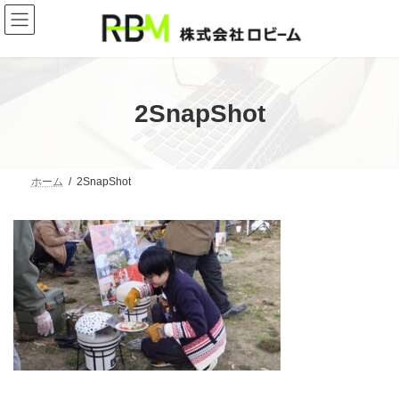
コ
ナ
ン
ビ
テ
ゲ
ン
ー
ツ
シ
へ
ョ
ス
ン
2SnapShot
キ
に
ッ
移
プ
動
ホーム
2SnapShot