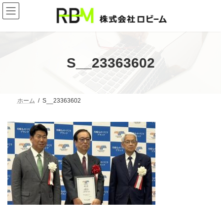
コ
ナ
ン
ビ
テ
ゲ
ン
ー
ツ
シ
へ
ョ
ス
ン
S__23363602
キ
に
ッ
移
プ
動
ホーム
S__23363602