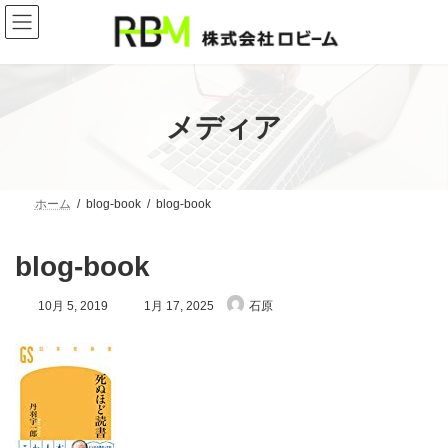
コ
ナ
ン
ビ
テ
ゲ
ン
ー
ツ
シ
へ
ョ
ス
ン
メディア
キ
に
ッ
移
プ
動
ホーム
blog-book
blog-book
blog-book
最
10月 5, 2019
1月 17, 2025
石原
終
更
新
日
時
: