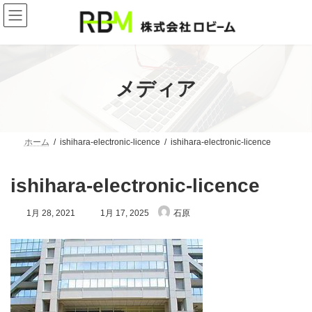
コ
ナ
ン
ビ
テ
ゲ
ン
ー
ツ
シ
へ
ョ
ス
ン
メディア
キ
に
ッ
移
プ
動
ホーム
ishihara-electronic-licence
ishihara-electronic-licence
ishihara-electronic-licence
最
1月 28, 2021
1月 17, 2025
石原
終
更
新
日
時
: