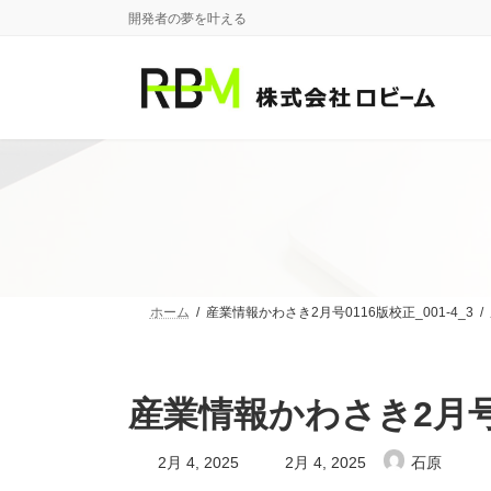
コ
ナ
開発者の夢を叶える
ン
ビ
テ
ゲ
ン
ー
ツ
シ
へ
ョ
ス
ン
キ
に
ッ
移
プ
動
ホーム
産業情報かわさき2月号0116版校正_001-4_3
産業情報かわさき2月号01
最
2月 4, 2025
2月 4, 2025
石原
終