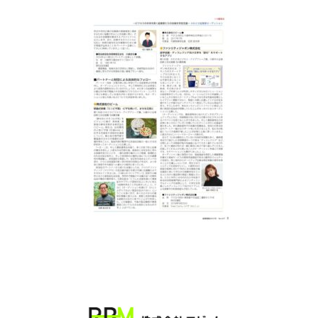
更
新
日
時
: