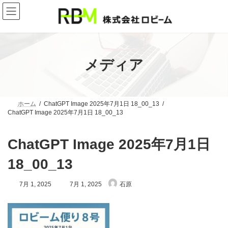
コ
ナ
ン
ビ
テ
ゲ
ン
ー
ツ
シ
へ
ョ
ス
ン
メディア
キ
に
ッ
移
プ
動
ホーム
ChatGPT Image 2025年7月1日 18_00_13
ChatGPT Image 2025年7月1日 18_00_13
ChatGPT Image 2025年7月1日
18_00_13
最
7月 1, 2025
7月 1, 2025
石原
終
更
新
日
時