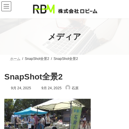
コ
ナ
ン
ビ
テ
ゲ
ン
ー
ツ
シ
へ
ョ
ス
ン
メディア
キ
に
ッ
移
プ
動
ホーム
SnapShot全景2
SnapShot全景2
SnapShot全景2
最
9月 24, 2025
9月 24, 2025
石原
終
更
新
日
時
: