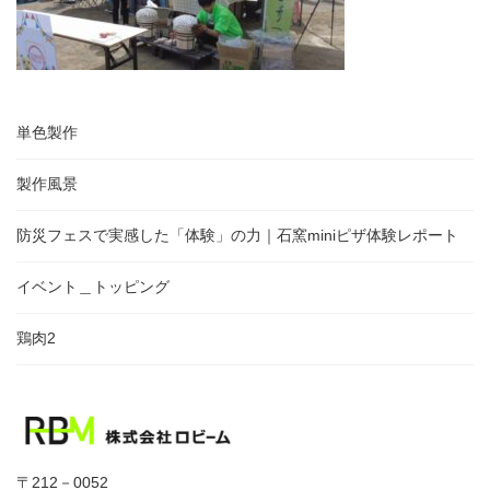
単色製作
製作風景
防災フェスで実感した「体験」の力｜石窯miniピザ体験レポート
イベント＿トッピング
鶏肉2
〒212－0052